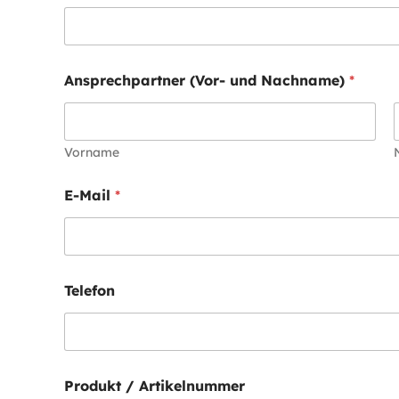
-
M
a
i
l
Ansprechpartner (Vor- und Nachname)
*
E
-
M
a
Vorname
i
l
E-Mail
*
Telefon
Produkt / Artikelnummer